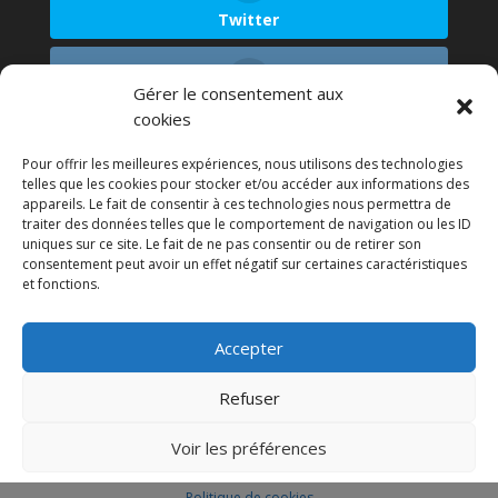
Twitter
Gérer le consentement aux
Instagram
cookies
Pour offrir les meilleures expériences, nous utilisons des technologies
telles que les cookies pour stocker et/ou accéder aux informations des
appareils. Le fait de consentir à ces technologies nous permettra de
LinkedIn
traiter des données telles que le comportement de navigation ou les ID
uniques sur ce site. Le fait de ne pas consentir ou de retirer son
consentement peut avoir un effet négatif sur certaines caractéristiques
et fonctions.
Accepter
Refuser
Accueil
Mentions Légales
CGU
Blog
Contact
Voir les préférences
© 2022 Skyzen. All Rights Reserved.
Politique de cookies